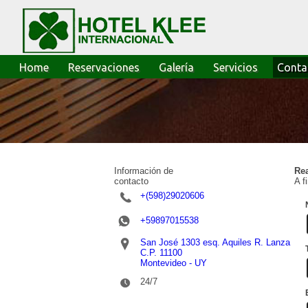
Home
Reservaciones
Galería
Servicios
Conta
Información de
Rea
contacto
A f
+(598)29020606
+59897015538
San José 1303 esq. Aquiles R. Lanza
C.P. 11100
Montevideo - UY
24/7